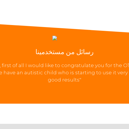
رسائل من مستخدمينا
first of all I would like to congratulate you for the 
e have an autistic child who is starting to use it very
good results"