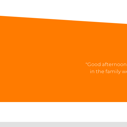
"Good afternoon, 
in the family w