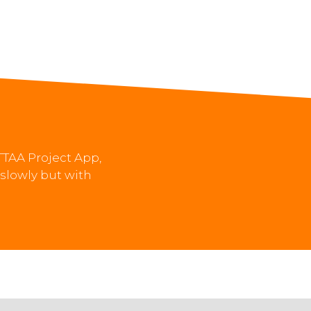
OTTAA Project App,
 slowly but with